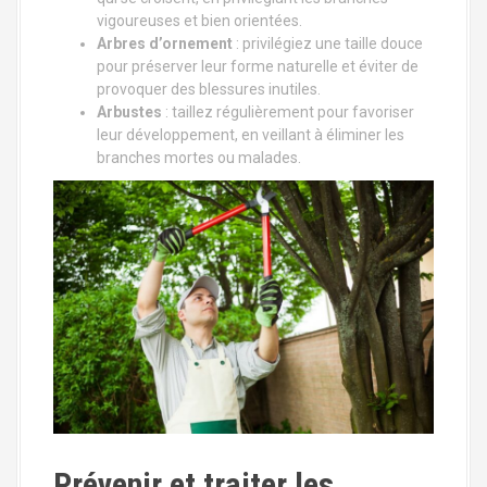
vigoureuses et bien orientées.
Arbres d’ornement
: privilégiez une taille douce
pour préserver leur forme naturelle et éviter de
provoquer des blessures inutiles.
Arbustes
: taillez régulièrement pour favoriser
leur développement, en veillant à éliminer les
branches mortes ou malades.
Prévenir et traiter les