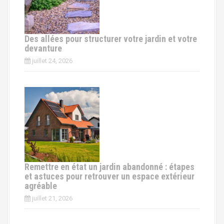
d
e
Des allées pour structurer votre jardin et votre
s
devanture
juillet 24, 2026
a
r
t
i
c
l
Remettre en état un jardin abandonné : étapes
et astuces pour retrouver un espace extérieur
e
agréable
s
juillet 21, 2026