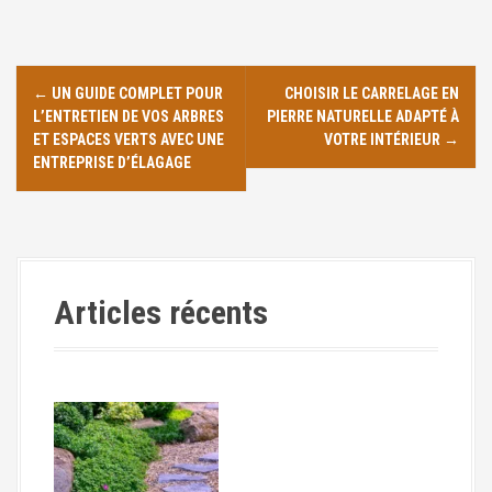
N
←
UN GUIDE COMPLET POUR
CHOISIR LE CARRELAGE EN
a
L’ENTRETIEN DE VOS ARBRES
PIERRE NATURELLE ADAPTÉ À
ET ESPACES VERTS AVEC UNE
VOTRE INTÉRIEUR
→
v
ENTREPRISE D’ÉLAGAGE
i
g
a
Articles récents
t
i
o
n