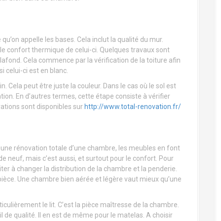
u’on appelle les bases. Cela inclut la qualité du mur.
le confort thermique de celui-ci. Quelques travaux sont
lafond. Cela commence par la vérification de la toiture afin
i celui-ci est en blanc.
n. Cela peut être juste la couleur. Dans le cas où le sol est
tion. En d’autres termes, cette étape consiste à vérifier
rations sont disponibles sur
http://www.total-renovation.fr/
r une rénovation totale d’une chambre, les meubles en font
e neuf, mais c’est aussi, et surtout pour le confort. Pour
siter à changer la distribution de la chambre et la penderie.
 pièce. Une chambre bien aérée et légère vaut mieux qu’une
iculièrement le lit. C’est la pièce maîtresse de la chambre.
il de qualité. Il en est de même pour le matelas. A choisir