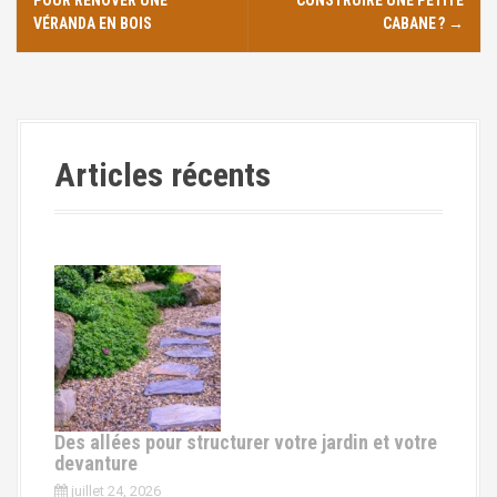
a
VÉRANDA EN BOIS
CABANE ?
→
v
i
g
Articles récents
a
t
i
o
n
d
e
Des allées pour structurer votre jardin et votre
devanture
s
juillet 24, 2026