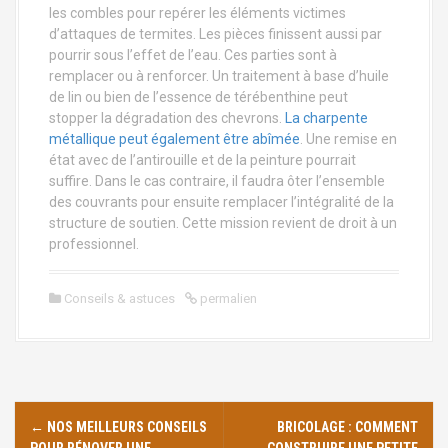
les combles pour repérer les éléments victimes
d’attaques de termites. Les pièces finissent aussi par
pourrir sous l’effet de l’eau. Ces parties sont à
remplacer ou à renforcer. Un traitement à base d’huile
de lin ou bien de l’essence de térébenthine peut
stopper la dégradation des chevrons.
La charpente
métallique peut également être abîmée
. Une remise en
état avec de l’antirouille et de la peinture pourrait
suffire. Dans le cas contraire, il faudra ôter l’ensemble
des couvrants pour ensuite remplacer l’intégralité de la
structure de soutien. Cette mission revient de droit à un
professionnel.
Conseils & astuces
permalien
N
←
NOS MEILLEURS CONSEILS
BRICOLAGE : COMMENT
POUR RÉNOVER UNE
CONSTRUIRE UNE PETITE