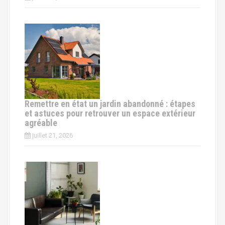
a
r
t
i
c
Remettre en état un jardin abandonné : étapes
l
et astuces pour retrouver un espace extérieur
agréable
e
juillet 21, 2026
s